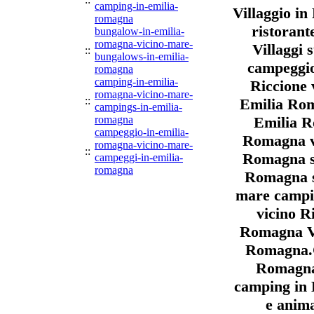
camping-in-emilia-
Villaggio i
romagna
ristorant
bungalow-in-emilia-
romagna-vicino-mare-
Villaggi
::
bungalows-in-emilia-
campeggio
romagna
camping-in-emilia-
Riccione 
romagna-vicino-mare-
::
Emilia Roma
campings-in-emilia-
romagna
Emilia R
campeggio-in-emilia-
Romagna vi
romagna-vicino-mare-
::
Romagna su
campeggi-in-emilia-
romagna
Romagna s
mare campi
vicino R
Romagna Vil
Romagna.C
Romagna.
camping in
e anim