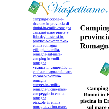
camping-riccione-a-
::
riccione-in-provincia-di-
Camping 
rimini-in-emilia-romagna
camping-mare-pineta-a-
provinci
lido-degli-estensi-in-
::
provincia-di-ferrara-in-
Romagn
emilia-romagna
villaggi-in-emilia-
romagna-sul-mare-
::
camping-in-emilia-
romagna
vacanza-in-campeggio-in-
emilia-romagna-sul-mare-
::
vacanze-in-emilia-
romagna
camper-in-emilia-
Camping R
romagna-vicino-mare-
::
campeggio-in-emilia-
Rimini in 
romagna
piscina in 
piazzole-in-emilia-
sul mare 
romagna-vicino-mare-
::