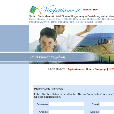
Mobile - PDA
Surfen Sie in den mit Hotel Florenz Umgebung in Beziehung stehenden
Hotel Chianti
|
Hotel Florenz Stadt
|
Hotels und Historische Rezidenz
Provinz Livorno
|
Hotel Provinz Pisa
|
Hotel Provinz Pistoia
Hotel Florenz Umgebung
LAST MINUTE:
Agriturismus
-
Hotel
-
Camping
|
NEW
MEHRFACHE ANFRAGE
Füllen Sie Ihre Daten ein und klicken Sie auf "abschicken" um ein
Objekte abzuschicken.
Vorname
E-mail
Anreise
Abreise